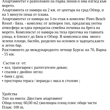
Апартаментът е разположен на първа линия и има изглед към
морето.
Апартамента се намира на 2 км. от центъра на град Обзор, и
на 5 минути пеша от плажа.
Апартаментът се намира на 3-ти етаж в комплекс Pines Beach
Resort - Бяла. - комплекс от затворен тип, предлагащ уютна
атмосфера за една прекрасна семейна почивка на брега на
морето. Комплексът се намира на тиха пресечка на главната
улица, в близост до Бяла и Обзор. В комплекса има много
зелени площи, басейн, разделен на основен и задецата,както
и летен бар.
Разстоянието до международното летище Бургас на 70, Варна
- 55 км.
Състои се от:
• хол, трапезария с разтегателен диван;
• спалня с двойно легло;
• баня с душ;
• просторна тераса / веранда с маса и столове ;
Удобства
Тип на имота: Двустаен апартамент
Обща площ: 60,00 m2 (жилищна площ плюс общи части
Плаж: 100 m.